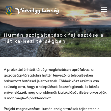
Skip
to
content
Humán szolgáltatások fejlesztése a
Tátika-Rezi térségben
A projekttel érintett térség meglehetősen aprófalvas, a
gazdasági-társadalmi háttér tényezői a településeken
halmozott hatással jelentkeznek. Többek közt ezért is van
szükség arra, hogy a települések összefogjanak, és közös
erővel előzzék meg a problémák kialakulását, illetve orvosolják
a már meglévő problémákat.
Projekt megnevezése:
Humán szolgáltatások fejlesztése a