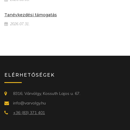
Tanévkezdési támogatás
2026.07.31.
ELÉRHETŐSÉGEK
8316, Várvölgy, Kossuth Lajos u. 67.
info@varvolgy.hu
+36 (83) 371 401