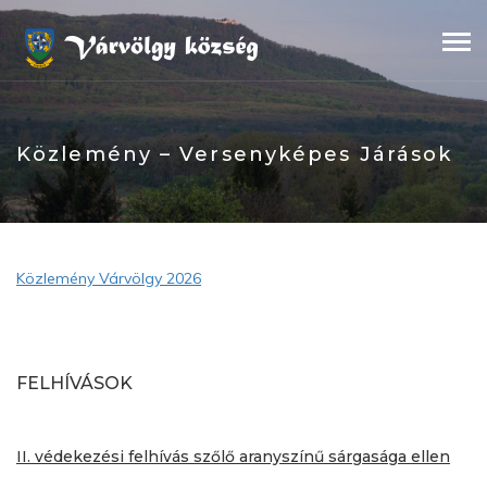
Skip
to
content
Közlemény – Versenyképes Járások
Közlemény Várvölgy 2026
FELHÍVÁSOK
II. védekezési felhívás szőlő aranyszínű sárgasága ellen