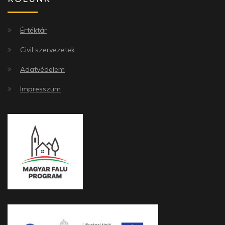
Értéktár
Civil szervezetek
Adatvédelem
Impresszum