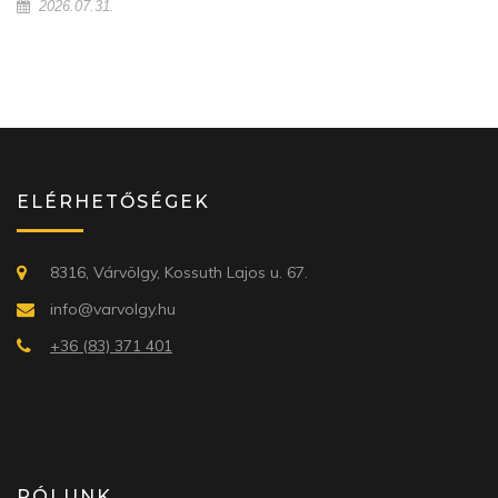
2026.07.31.
ELÉRHETŐSÉGEK
8316, Várvölgy, Kossuth Lajos u. 67.
info@varvolgy.hu
+36 (83) 371 401
RÓLUNK