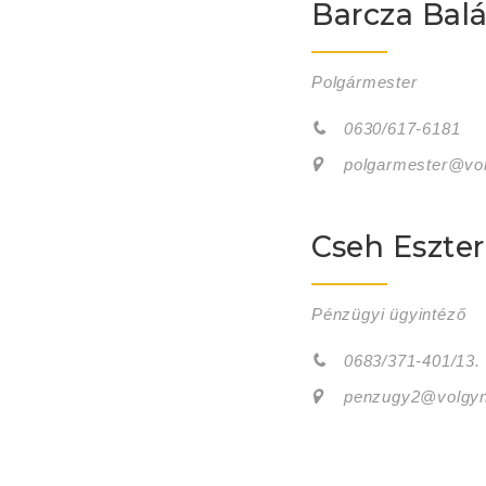
Barcza Bal
Polgármester
0630/617-6181
polgarmester@vol
Cseh Eszter
Pénzügyi ügyintéző
0683/371-401/13.
penzugy2@volgyn