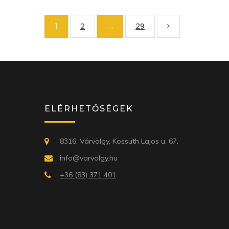
1
2
…
29
ELÉRHETŐSÉGEK
8316, Várvölgy, Kossuth Lajos u. 67.
info@varvolgy.hu
+36 (83) 371 401