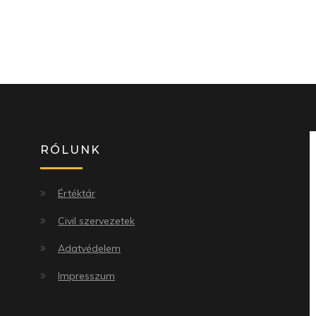
RÓLUNK
Értéktár
Civil szervezetek
Adatvédelem
Impresszum