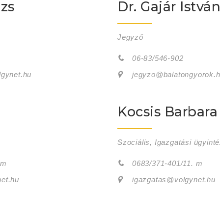
ázs
Dr. Gajár Istvá
Jegyző
06-83/546-902
gynet.hu
jegyzo@balatongyorok.
Kocsis Barbara
Szociális, Igazgatási ügyint
 m
0683/371-401/11. m
et.hu
igazgatas@volgynet.hu