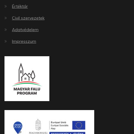
Értéktár
Civil szervezetek
Adatvédelem
Impresszum