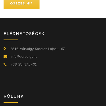
ÖSSZES HÍR
ELÉRHETŐSÉGEK
8316, Várvölgy, Kossuth Lajos u. 67.
info@varvolgy.hu
+36 (83) 371 401
RÓLUNK