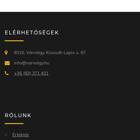
ELÉRHETŐSÉGEK
8316, Várvölgy, Kossuth Lajos u. 67.
info@varvolgy.hu
+36 (83) 371 401
RÓLUNK
Értéktár