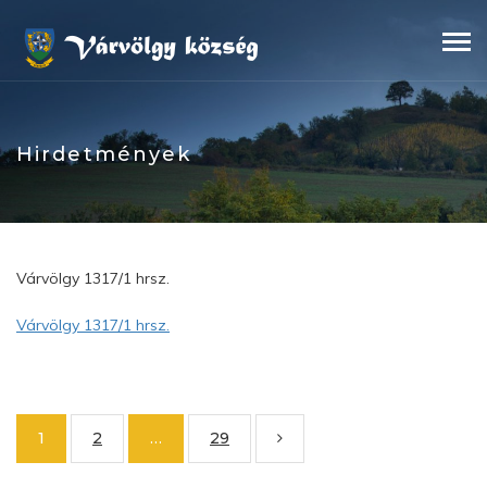
Skip
to
content
Hirdetmények
Várvölgy 1317/1 hrsz.
Várvölgy 1317/1 hrsz.
1
2
…
29