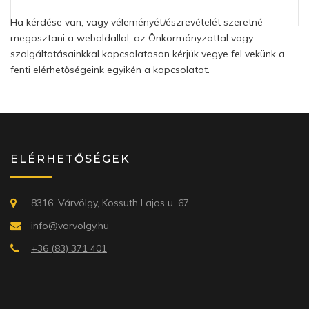
Ha kérdése van, vagy véleményét/észrevételét szeretné
megosztani a weboldallal, az Önkormányzattal vagy
szolgáltatásainkkal kapcsolatosan kérjük vegye fel vekünk a
fenti elérhetőségeink egyikén a kapcsolatot.
ELÉRHETŐSÉGEK
8316, Várvölgy, Kossuth Lajos u. 67.
info@varvolgy.hu
+36 (83) 371 401