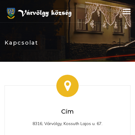
Skip
to
content
Kapcsolat
Cím
8316, Várvölgy, Kossuth Lajos u. 67.