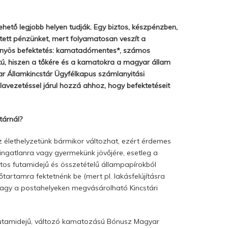
ehető legjobb helyen tudják. Egy biztos, készpénzben,
tett pénzünket, mert folyamatosan veszít a
lőnyös befektetés: kamatadómentes*, számos
ú, hiszen a tőkére és a kamatokra a magyar állam
ar Államkincstár Ügyfélkapus számlanyitási
lavezetéssel járul hozzá ahhoz, hogy befektetéseit
tárnál?
z élethelyzetünk bármikor változhat, ezért érdemes
j ingatlanra vagy gyermekünk jövőjére, esetleg a
atos futamidejű és összetételű állampapírokból
tartamra fektetnénk be (mert pl. lakásfelújításra
vagy a postahelyeken megvásárolható Kincstári
 futamidejű, változó kamatozású Bónusz Magyar