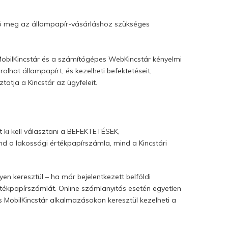
tó meg az állampapír-vásárláshoz szükséges
ő MobilKincstár és a számítógépes WebKincstár kényelmi
lhat állampapírt, és kezelheti befektetéseit;
tja a Kincstár az ügyfeleit.
ki kell választani a BEFEKTETÉSEK,
 a lakossági értékpapírszámla, mind a Kincstári
en keresztül – ha már bejelentkezett belföldi
tékpapírszámlát. Online számlanyitás esetén egyetlen
 MobilKincstár alkalmazásokon keresztül kezelheti a