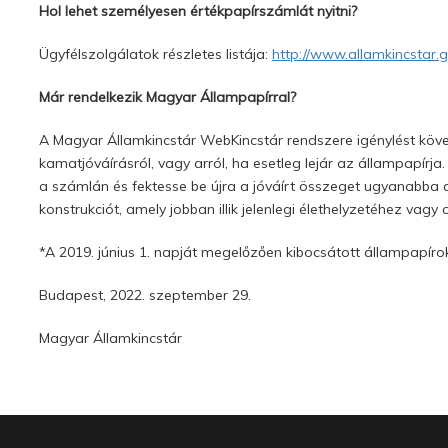
Hol lehet személyesen értékpapírszámlát nyitni?
Ügyfélszolgálatok részletes listája:
http://www.allamkincstar.g
Már rendelkezik Magyar Állampapírral?
A Magyar Államkincstár WebKincstár rendszere igénylést követ
kamatjóváírásról, vagy arról, ha esetleg lejár az állampapírj
a számlán és fektesse be újra a jóváírt összeget ugyanabba
konstrukciót, amely jobban illik jelenlegi élethelyzetéhez vagy
*A 2019. június 1. napját megelőzően kibocsátott állampapíro
Budapest, 2022. szeptember 29.
Magyar Államkincstár