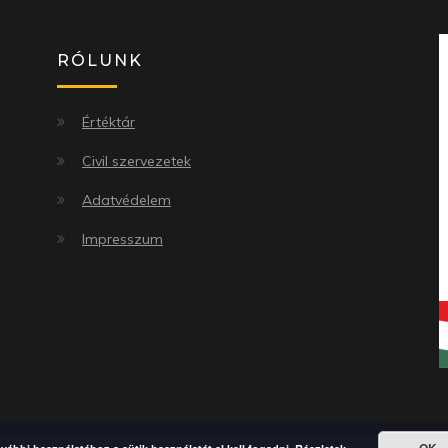
RÓLUNK
Értéktár
Civil szervezetek
Adatvédelem
Impresszum