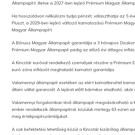
Állampapírt, illetve a 2027-ben lejáró Prémium Magyar Államp
Ha hosszútávon nélkülözni tudja pénzét, választhatja az 5 é
Pluszt, a 2029-ben lejáró változó kamatozású Prémium Magy
Magyar Állampapírt.
A Bónusz Magyar Állampapír garantálja a 3 hónapos Diszkont
Prémium Magyar Állampapír pedig az előző évi átlagos inflá
A Kincstár euróval rendelkező személyek részére a Prémium E
euró zóna inflációt meghaladó kamatot garantálja.
Valamennyi állampapír esetében az elért kamatbevétel kamat
állam vállal garanciát. A lejárat előtt bármikor eladható, akár
Valamennyi forgalomban lévő állampapír megvásárolható a Kin
ember rendelkezik állampapírral, közülük mintegy 63 ezren az
meg értékpapírszámlájukat.
A sok befektetési lehetőség közül a Kincstár kizárólag állam