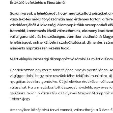
Értékálló befektetés a Kincstárnál
Sokan keresik a lehetőségét, hogy megtakarított pénzüket a l
vagy lekötés nélkül folyószámlán nem érdemes tartani a félre
vásárlóerejéből! A lakossági állampapír több szempontból e
futamidő, kamatozás közül választhatunk, alacsony kockázat
vállal garanciát, és ha szükséges, bármikor eladható. A Magy
lehetőséggel, online kényelmi szolgáltatással, díjmentes szám
mindenki naprakészen kezelni tudja.
Miért előnyös lakossági állampapírt vásárolni és miért a Kincs
Gondolkozzon egyszerre több félében, vagyis portfólióban! A
végiggondolni, hogy mire teszünk félre: felújítási munkákra, ú
nyugdíjas éveinkre gondolva. Céljai elérése érdekében változ
válaszhat. Ha a megtakarított összeget rövidebb, egy éves idő
gyűjtünk), akkor jó választás az Egyéves Magyar Állampapír 
Takarékjegy.
Amennyiben középtávú tervei vannak, választhatja a 3 éves