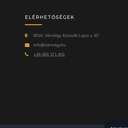
ELÉRHETŐSÉGEK
8316, Várvölgy, Kossuth Lajos u. 67.
info@varvolgy.hu
+36 (83) 371 401