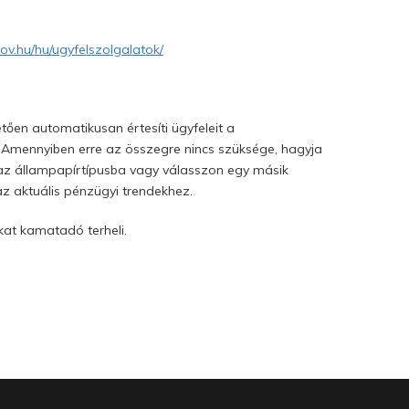
ov.hu/hu/ugyfelszolgalatok/
ően automatikusan értesíti ügyfeleit a
a. Amennyiben erre az összegre nincs szüksége, hagyja
 az állampapírtípusba vagy válasszon egy másik
 az aktuális pénzügyi trendekhez.
kat kamatadó terheli.