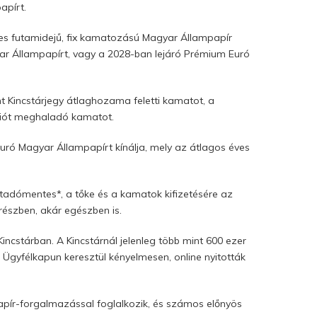
apírt.
ves futamidejű, fix kamatozású Magyar Állampapír
ar Állampapírt, vagy a 2028-ban lejáró Prémium Euró
 Kincstárjegy átlaghozama feletti kamatot, a
ciót meghaladó kamatot.
uró Magyar Állampapírt kínálja, mely az átlagos éves
adómentes*, a tőke és a kamatok kifizetésére az
 részben, akár egészben is.
cstárban. A Kincstárnál jelenleg több mint 600 ezer
 Ügyfélkapun keresztül kényelmesen, online nyitották
papír-forgalmazással foglalkozik, és számos előnyös