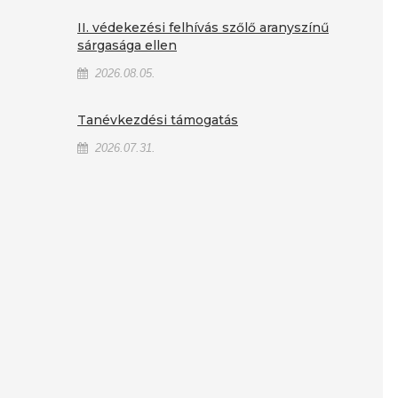
II. védekezési felhívás szőlő aranyszínű
sárgasága ellen
2026.08.05.
Tanévkezdési támogatás
2026.07.31.