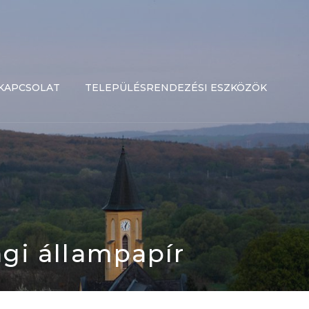
KAPCSOLAT
TELEPÜLÉSRENDEZÉSI ESZKÖZÖK
ági állampapír