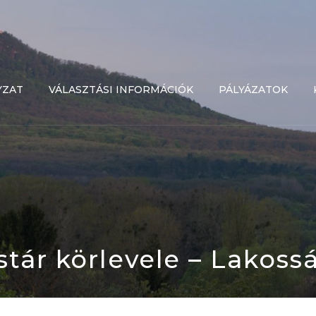
YZAT
VÁLASZTÁSI INFORMÁCIÓK
PÁLYÁZATOK
tár körlevele – Lakoss