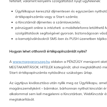
feltételt, valamint kényelmi szolgáltatást nyújt ügyfeleinek:
Ügyfélkapun keresztül díjmentesen és egyszerűen nyitha
értékpapírszámla vagy a Start-számla;
a Kincstárnál díjmentes a számlavezetés;
pénzügyeit online is intézheti: a mobiltelefonra letölthet
szolgáltatások segítségével gyorsan, biztonságosan vásáro
a kamatjóváírásokról SMS-ben és PUSH üzenetben tájékozta
Hogyan lehet otthonról értékpapírszámlát nyitni?
A
www.magyarorszag.hu
oldalon a PÉNZÜGY menüpont alatt 
MEGTAKARÍTÁSOK, HITELEK kategóriát, ahol megtalálható mind
Start-értékpapírszámla nyitásához szükséges űrlap.
Az ügytípus kiválasztása után nyílik meg az Ügyfélkapu, amely
magánszemélyként – bármikor, bárhonnan nyithat kincstári ér
alkalommal sem kell megjelenni a Kincstárban, WebKincstár és
megtakarítását.