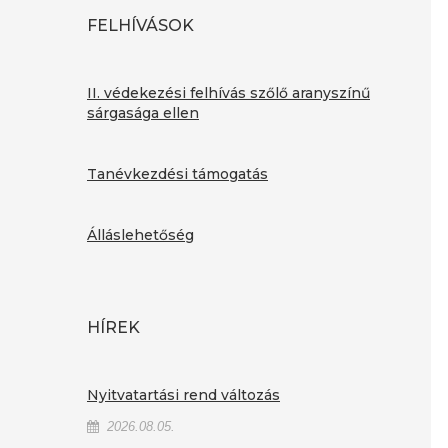
FELHÍVÁSOK
II. védekezési felhívás szőlő aranyszínű
sárgasága ellen
Tanévkezdési támogatás
Álláslehetőség
HÍREK
Nyitvatartási rend változás
2026.08.05.