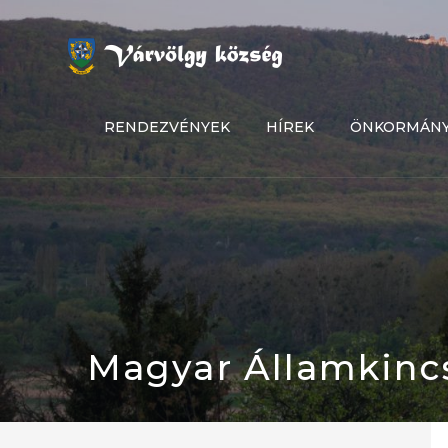
Skip
to
content
RENDEZVÉNYEK
HÍREK
ÖNKORMÁN
Magyar Államkincs