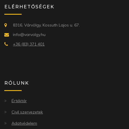
ELÉRHETŐSÉGEK
8316, Várvölgy, Kossuth Lajos u. 67.
info@varvolgy.hu
+36 (83) 371 401
RÓLUNK
Értéktár
Civil szervezetek
Adatvédelem