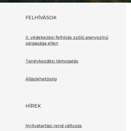
FELHÍVÁSOK
II. védekezési felhívás szőlő aranyszínű
sárgasága ellen
Tanévkezdési támogatás
Álláslehetőség
HÍREK
Nyitvatartási rend változás