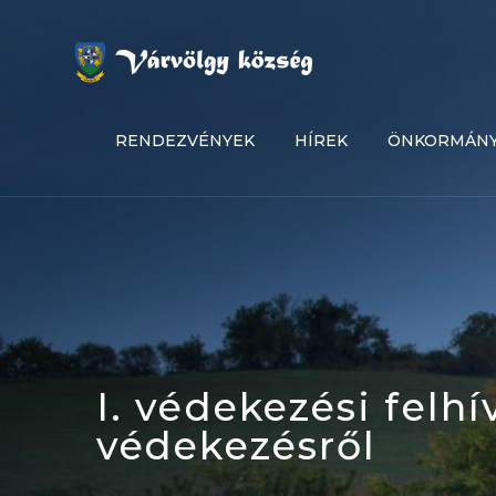
Skip
to
content
RENDEZVÉNYEK
HÍREK
ÖNKORMÁN
I. védekezési felh
védekezésről