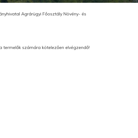
mányhivatal Agrárügyi Főosztály Növény- és
 a termelők számára kötelezően elvégzendő!