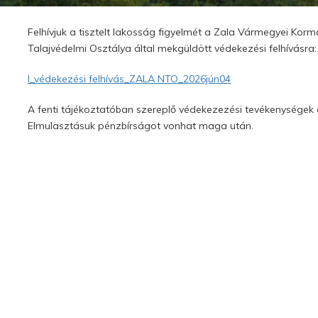
Felhívjuk a tisztelt lakosság figyelmét a Zala Vármegyei Kor
Talajvédelmi Osztálya által mekgüldött védekezési felhívásra:
I_védekezési felhívás_ZALA NTO_2026jún04
A fenti tájékoztatóban szereplő védekezezési tevékenységek
Elmulasztásuk pénzbírságot vonhat maga után.