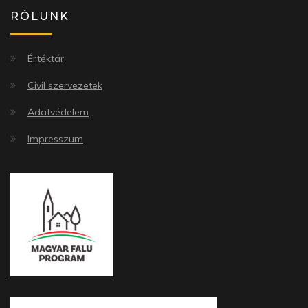
RÓLUNK
Értéktár
Civil szervezetek
Adatvédelem
Impresszum