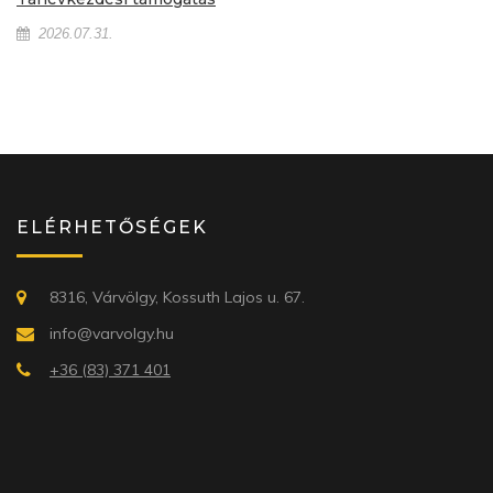
2026.07.31.
ELÉRHETŐSÉGEK
8316, Várvölgy, Kossuth Lajos u. 67.
info@varvolgy.hu
+36 (83) 371 401