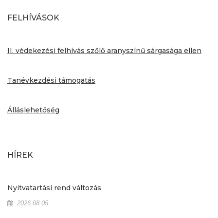
FELHÍVÁSOK
II. védekezési felhívás szőlő aranyszínű sárgasága ellen
Tanévkezdési támogatás
Álláslehetőség
HÍREK
Nyitvatartási rend változás
2026.08.05.