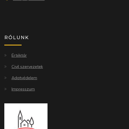
RÓLUNK
Értéktár
Civil szervezetek
Adatvédelem
Impresszum