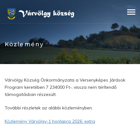
Skip
to
content
Közlemény
Várvölgy Község Önkormányzata a Versenyképes Járások
Program keretében 7 234000 Ft-, vissza nem térítendő
támogatásban részesült.
További részletek az alábbi közleményben.
Közlemény Várvölgy-1 honlapra 2026. extra