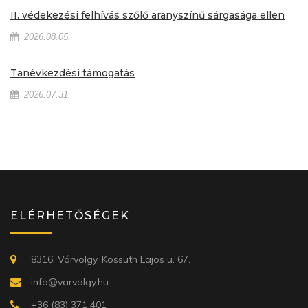
II. védekezési felhívás szőlő aranyszínű sárgasága ellen
2026.08.05.
Tanévkezdési támogatás
2026.07.31.
ELÉRHETŐSÉGEK
8316, Várvölgy, Kossuth Lajos u. 67.
info@varvolgy.hu
+36 (83) 371 401