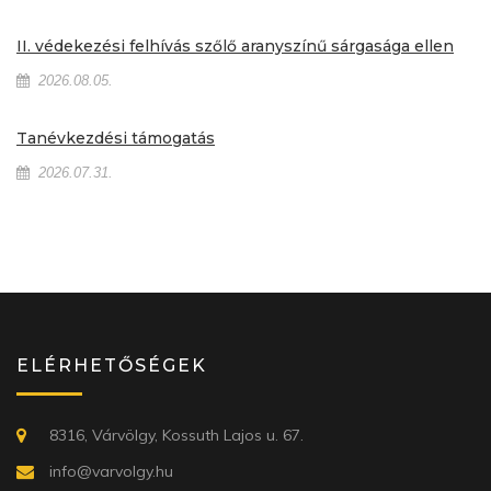
II. védekezési felhívás szőlő aranyszínű sárgasága ellen
2026.08.05.
Tanévkezdési támogatás
2026.07.31.
ELÉRHETŐSÉGEK
8316, Várvölgy, Kossuth Lajos u. 67.
info@varvolgy.hu