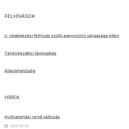
FELHÍVÁSOK
II. védekezési felhívás szőlő aranyszínű sárgasága ellen
Tanévkezdési támogatás
Álláslehetőség
HÍREK
Nyitvatartási rend változás
2026.08.05.