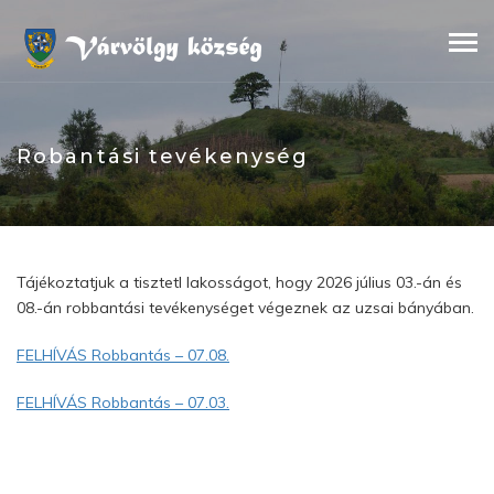
Skip
to
content
Robantási tevékenység
Tájékoztatjuk a tisztetl lakosságot, hogy 2026 július 03.-án és
08.-án robbantási tevékenységet végeznek az uzsai bányában.
FELHÍVÁS Robbantás – 07.08.
FELHÍVÁS Robbantás – 07.03.