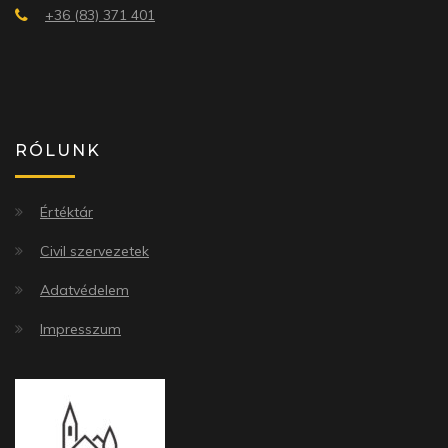
+36 (83) 371 401
RÓLUNK
Értéktár
Civil szervezetek
Adatvédelem
Impresszum