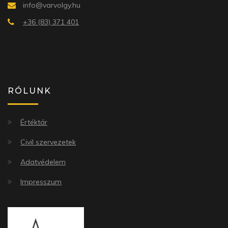
info@varvolgy.hu
+36 (83) 371 401
RÓLUNK
Értéktár
Civil szervezetek
Adatvédelem
Impresszum