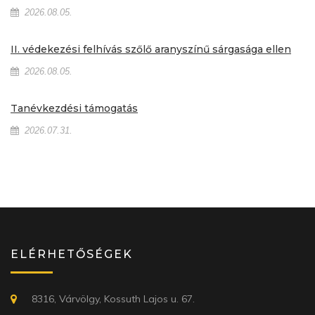
2026.08.05.
II. védekezési felhívás szőlő aranyszínű sárgasága ellen
2026.08.05.
Tanévkezdési támogatás
2026.07.31.
ELÉRHETŐSÉGEK
8316, Várvölgy, Kossuth Lajos u. 67.