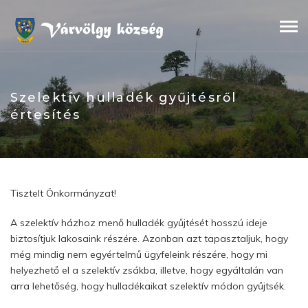
Skip
to
content
Szelektív hulladék gyűjtésről
értesítés
Tisztelt Önkormányzat!
A szelektív házhoz menő hulladék gyűjtését hosszú ideje
biztosítjuk lakosaink részére. Azonban azt tapasztaljuk, hogy
még mindig nem egyértelmű ügyfeleink részére, hogy mi
helyezhető el a szelektív zsákba, illetve, hogy egyáltalán van
arra lehetőség, hogy hulladékaikat szelektív módon gyűjtsék.