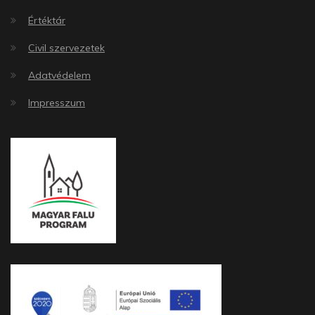
Értéktár
Civil szervezetek
Adatvédelem
Impresszum