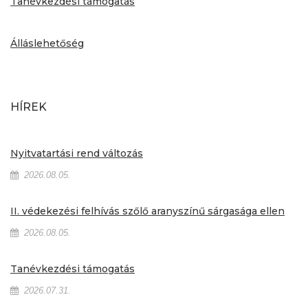
Tanévkezdési támogatás
Álláslehetőség
HÍREK
Nyitvatartási rend változás
2026.08.05.
II. védekezési felhívás szőlő aranyszínű sárgasága ellen
2026.08.05.
Tanévkezdési támogatás
2026.07.31.