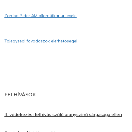
Zambo Peter AM allamtitkar ur levele
Tajegysegi fovadaszok elerhetosegei
FELHÍVÁSOK
II. védekezési felhívás szőlő aranyszínű sárgasága ellen