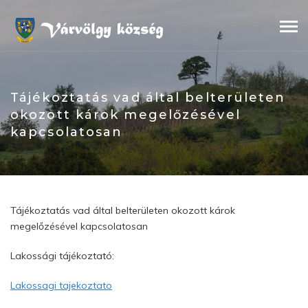
Skip
to
content
Tájékoztatás vad által belterületen
okozott károk megelőzésével
kapcsolatosan
Tájékoztatás vad által belterületen okozott károk
megelőzésével kapcsolatosan
Lakossági tájékoztató:
Lakossagi tajekoztato