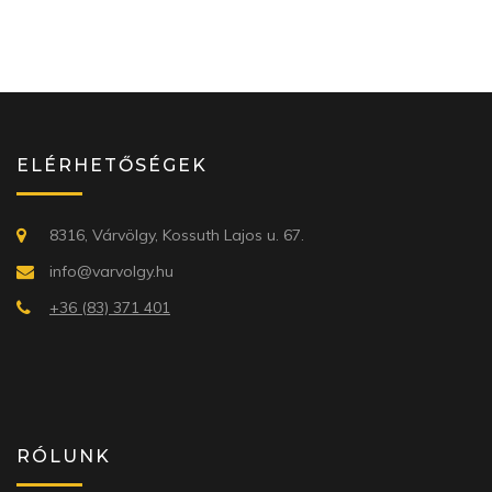
ELÉRHETŐSÉGEK
8316, Várvölgy, Kossuth Lajos u. 67.
info@varvolgy.hu
+36 (83) 371 401
RÓLUNK