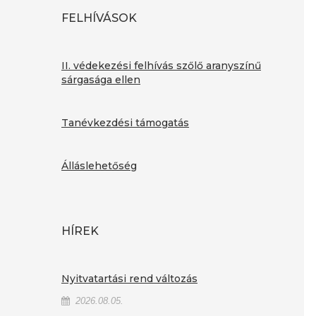
FELHÍVÁSOK
II. védekezési felhívás szőlő aranyszínű
sárgasága ellen
Tanévkezdési támogatás
Álláslehetőség
HÍREK
Nyitvatartási rend változás
2026.08.05.