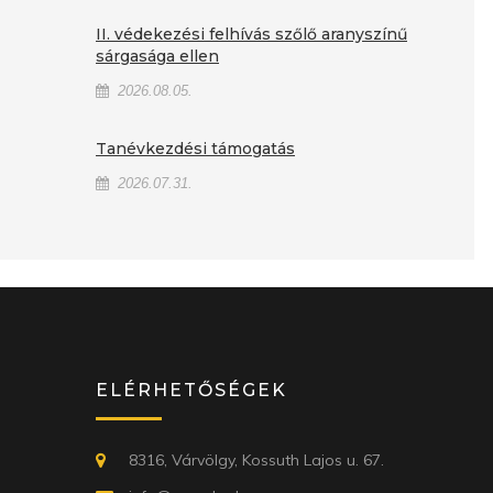
II. védekezési felhívás szőlő aranyszínű
sárgasága ellen
2026.08.05.
Tanévkezdési támogatás
2026.07.31.
ELÉRHETŐSÉGEK
8316, Várvölgy, Kossuth Lajos u. 67.