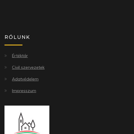
RÓLUNK
Értéktár
Civil szervezetek
Adatvédelem
Impresszum