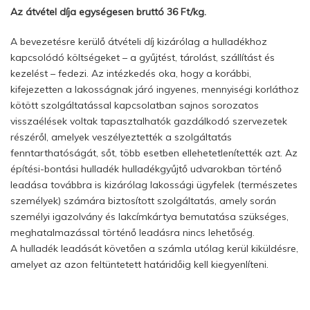
Az átvétel díja egységesen bruttó 36 Ft/kg.
A bevezetésre kerülő átvételi díj kizárólag a hulladékhoz
kapcsolódó költségeket – a gyűjtést, tárolást, szállítást és
kezelést – fedezi. Az intézkedés oka, hogy a korábbi,
kifejezetten a lakosságnak járó ingyenes, mennyiségi korláthoz
kötött szolgáltatással kapcsolatban sajnos sorozatos
visszaélések voltak tapasztalhatók gazdálkodó szervezetek
részéről, amelyek veszélyeztették a szolgáltatás
fenntarthatóságát, sőt, több esetben ellehetetlenítették azt. Az
építési-bontási hulladék hulladékgyűjtő udvarokban történő
leadása továbbra is kizárólag lakossági ügyfelek (természetes
személyek) számára biztosított szolgáltatás, amely során
személyi igazolvány és lakcímkártya bemutatása szükséges,
meghatalmazással történő leadásra nincs lehetőség.
A hulladék leadását követően a számla utólag kerül kiküldésre,
amelyet az azon feltüntetett határidőig kell kiegyenlíteni.