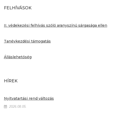
FELHÍVÁSOK
II. védekezési felhívás szőlő aranyszínű sárgasága ellen
Tanévkezdési támogatás
Álláslehetőség
HÍREK
Nyitvatartási rend változás
2026.08.05.