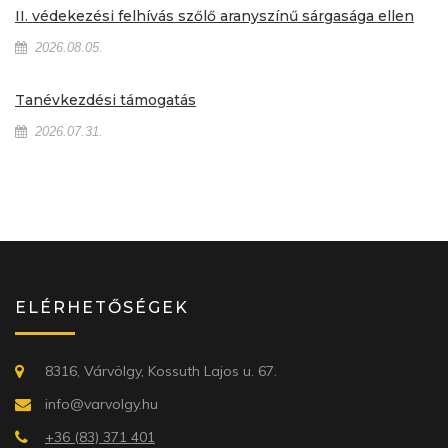
II. védekezési felhívás szőlő aranyszínű sárgasága ellen
2026.08.05.
Tanévkezdési támogatás
2026.07.31.
ELÉRHETŐSÉGEK
8316, Várvölgy, Kossuth Lajos u. 67.
info@varvolgy.hu
+36 (83) 371 401