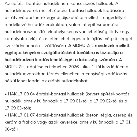
Az építési-bontási hulladék nem koncessziós hulladék. A
hulladékudvarok mellett építési-bontási hulladék leadására –
az átvevő partnerek egyedi díjszabása mellett – engedéllyel
rendelkező hulladéklerakókban, valamint építési-bontási
hulladék hasznosító telephelyeken is van lehetőség, illetve egy
komolyabb felújítás esetén lehetséges a felújítást végző céggel
szerződni annak elszállítására.
A MOHU Zrt. mindezek mellett
egyfajta kényelmi szolgáltatásként továbbra is biztosítja a
hulladékudvari leadás lehetőségét a lakosság számára.
A
MOHU Zrt. döntése értelmében 2026. július 1-től kezdődően a
hulladékudvarokban térítés ellenében, mennyiségi korlátozás
nélkül lehet leadni az alábbi hulladékokat:
• HAK 17 09 04 építési-bontási hulladék (kevert építési-bontási
hulladék, amely különbözik a 17 09 01-től, a 17 09 02-től és a
17 09 03-tól);
• HAK 17 01 07 építési-bontási hulladék (beton, tégla, cserép és
kerámia frakció vagy azok keveréke, amely különbözik a 17 01
06-tól).