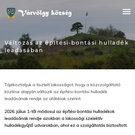
Skip
to
content
Változás az építési-bontási hulladék
leadásában
Tájékoztatjuk a tisztelt lakosságot, hogy a közszolgáltató
közlése alapján változik az építési-bontási hulladék
leadásának rendje az alábbiak szerint:
2026. július 1-től módosul az építési-bontási hulladékok
leadásának rendje azokban a lakossági szelektív
hulladékgyűjtő udvarokban, ahol ez a szolgáltatás biztosított.