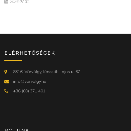
2026.07.31.
ELÉRHETŐSÉGEK
8316, Várvölgy, Kossuth Lajos u. 67.
info@varvolgy.hu
+36 (83) 371 401
RÓLUNK