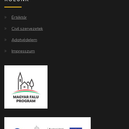
Értéktár
Civil szervezetek
Adatvédelem
Impresszum