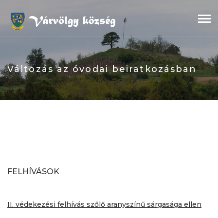
Skip
to
content
Változás az óvodai beiratkozásban
FELHÍVÁSOK
II. védekezési felhívás szőlő aranyszínű sárgasága ellen