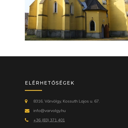
ELÉRHETŐSÉGEK
8316, Várvölgy, Kossuth Lajos u. 67.
info@varvolgy.hu
+36 (83) 371 401