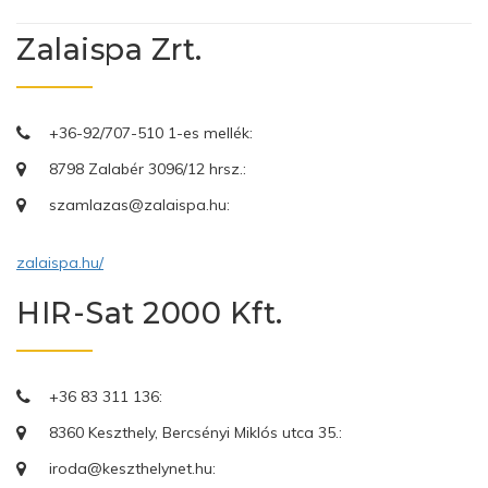
Zalaispa Zrt.
+36-92/707-510 1-es mellék:
8798 Zalabér 3096/12 hrsz.:
szamlazas@zalaispa.hu:
zalaispa.hu/
HIR-Sat 2000 Kft.
+36 83 311 136:
8360 Keszthely, Bercsényi Miklós utca 35.:
iroda@keszthelynet.hu: