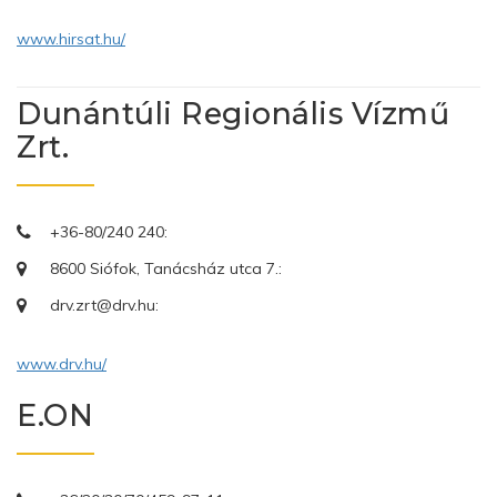
www.hirsat.hu/
Dunántúli Regionális Vízmű
Zrt.
+36-80/240 240:
8600 Siófok, Tanácsház utca 7.:
drv.zrt@drv.hu:
www.drv.hu/
E.ON