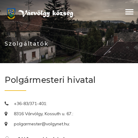
Skip
to
content
Szolgáltatók
Polgármesteri hivatal
+36-83/371-401:
8316 Várvölgy, Kossuth u. 67.:
polgarmester@volgynet.hu: