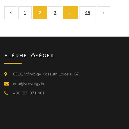
1
2
3
…
48
ELÉRHETŐSÉGEK
8316, Várvölgy, Kossuth Lajos u. 67.
info@varvolgy.hu
+36 (83) 371 401