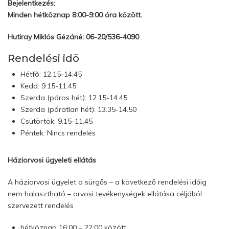
Bejelentkezés:
Minden hétköznap 8:00-9:00 óra között.
Hutiray Miklós Gézáné: 06-20/536-4090
Rendelési idõ
Hétfõ: 12.15-14.45
Kedd: 9.15-11.45
Szerda (páros hét): 12.15-14.45
Szerda (páratlan hét): 13.35-14.50
Csütörtök: 9.15-11.45
Péntek: Nincs rendelés
Háziorvosi ügyeleti ellátás
A háziorvosi ügyelet a sürgős – a következő rendelési időig
nem halasztható – orvosi tevékenységek ellátása céljából
szervezett rendelés
hétköznap 16:00 – 22:00 között,