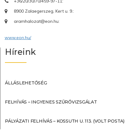
+36/20/30/70/459-97-11:
8900 Zalaegerszeg, Kert u. 9.:
aramhalozat@eon.hu:
www.eon.hu/
Híreink
ÁLLÁSLEHETŐSÉG
FELHÍVÁS – INGYENES SZŰRŐVIZSGÁLAT
PÁLYÁZATI FELHÍVÁS – KOSSUTH U. 113. (VOLT POSTA)