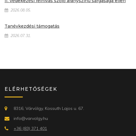
II. védekezési felhívás szőlő aranyszínű sárgasága ellen
2026.08.05.
Tanévkezdési támogatás
2026.07.31.
ELÉRHETŐSÉGEK
8316, Várvölgy, Kossuth Lajos u. 67.
info@varvolgy.hu
+36 (83) 371 401