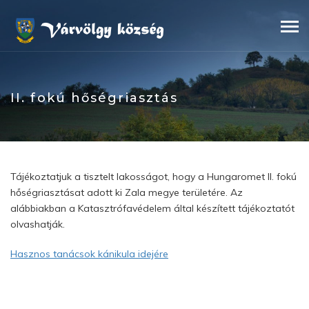
Skip
to
content
II. fokú hőségriasztás
Tájékoztatjuk a tisztelt lakosságot, hogy a Hungaromet II. fokú
hőségriasztásat adott ki Zala megye területére. Az
alábbiakban a Katasztrófavédelem által készített tájékoztatót
olvashatják.
Hasznos tanácsok kánikula idejére