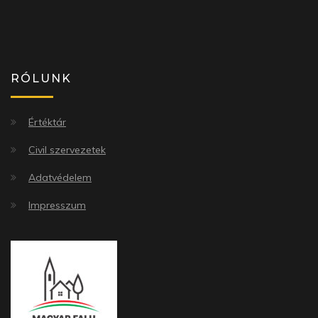
RÓLUNK
Értéktár
Civil szervezetek
Adatvédelem
Impresszum