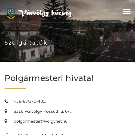
Skip
to
content
Szolgáltatók
Polgármesteri hivatal
+36-83/371-401:
8316 Várvölgy, Kossuth u. 67.:
polgarmester@volgynet.hu: