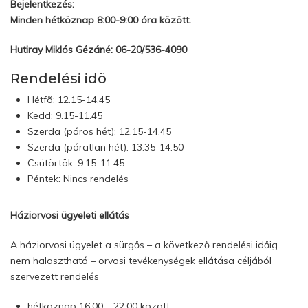
Bejelentkezés:
Minden hétköznap 8:00-9:00 óra között.
Hutiray Miklós Gézáné: 06-20/536-4090
Rendelési idõ
Hétfõ: 12.15-14.45
Kedd: 9.15-11.45
Szerda (páros hét): 12.15-14.45
Szerda (páratlan hét): 13.35-14.50
Csütörtök: 9.15-11.45
Péntek: Nincs rendelés
Háziorvosi ügyeleti ellátás
A háziorvosi ügyelet a sürgős – a következő rendelési időig
nem halasztható – orvosi tevékenységek ellátása céljából
szervezett rendelés
hétköznap 16:00 – 22:00 között,