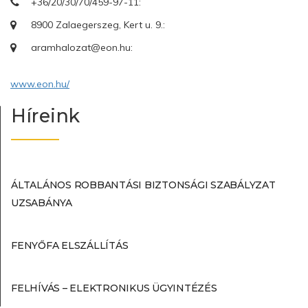
+36/20/30/70/459-97-11:
8900 Zalaegerszeg, Kert u. 9.:
aramhalozat@eon.hu:
www.eon.hu/
Híreink
ÁLTALÁNOS ROBBANTÁSI BIZTONSÁGI SZABÁLYZAT
UZSABÁNYA
FENYŐFA ELSZÁLLÍTÁS
FELHÍVÁS – ELEKTRONIKUS ÜGYINTÉZÉS