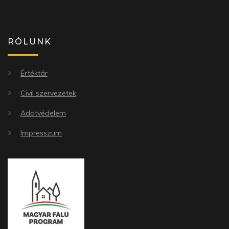
RÓLUNK
Értéktár
Civil szervezetek
Adatvédelem
Impresszum