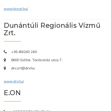
www.hirsat.hu/
Dunántúli Regionális Vízmű
Zrt.
+36-80/240 240:
8600 Siófok, Tanácsház utca 7.:
drv.zrt@drv.hu:
www.drv.hu/
E.ON