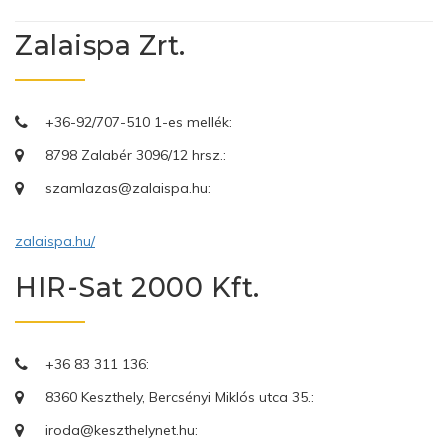
Zalaispa Zrt.
+36-92/707-510 1-es mellék:
8798 Zalabér 3096/12 hrsz.:
szamlazas@zalaispa.hu:
zalaispa.hu/
HIR-Sat 2000 Kft.
+36 83 311 136:
8360 Keszthely, Bercsényi Miklós utca 35.:
iroda@keszthelynet.hu: