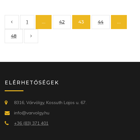
1
…
42
43
44
…
48
ELÉRHETŐSÉGEK
8316, Várvölgy, Kossuth Lajos u. 67.
info@varvolgy.hu
+36 (83) 371 401