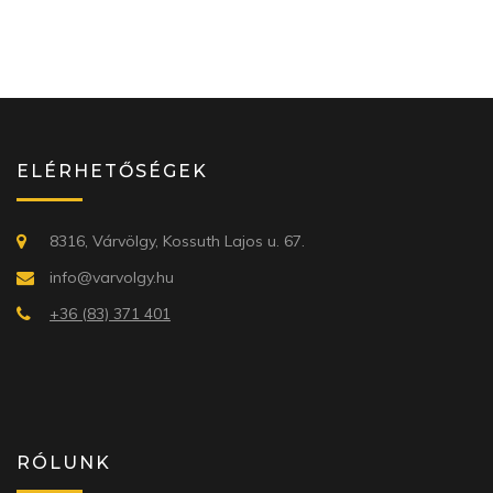
ELÉRHETŐSÉGEK
8316, Várvölgy, Kossuth Lajos u. 67.
info@varvolgy.hu
+36 (83) 371 401
RÓLUNK