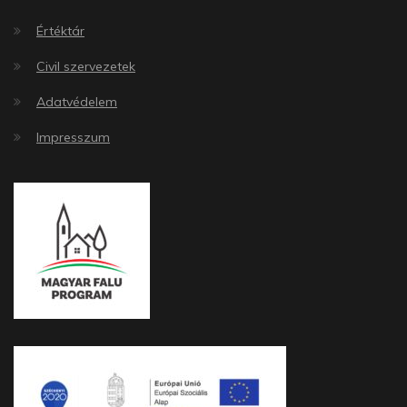
Értéktár
Civil szervezetek
Adatvédelem
Impresszum