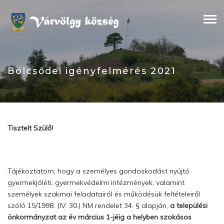
Skip
to
content
Bölcsődei igényfelmérés 2021
Tisztelt Szülő!
Tájékoztatom, hogy a személyes gondoskodást nyújtó
gyermekjóléti, gyermekvédelmi intézmények, valamint
személyek szakmai feladatairól és működésük feltételeiről
szóló 15/1998. (IV. 30.) NM rendelet 34. § alapján,
a települési
önkormányzat az év március 1-jéig a helyben szokásos