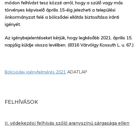
módon felhívást tesz közzé arról, hogy a szülő vagy más
törvényes képviselő április 15-éig jelezheti a települési
önkormányzat felé a bölcsődei ellátás biztosítása iránti
igényét.
Az igénybejelentéseket kérjük, hogy legkésőbb 2021. április 15.
napjáig küldje vissza levélben. (8316 Várvölgy Kossuth L. u. 67.)
Bölcsödei igényfelmérés 2021
ADATLAP
FELHÍVÁSOK
II. védekezési felhívás szőlő aranyszínű sárgasága ellen