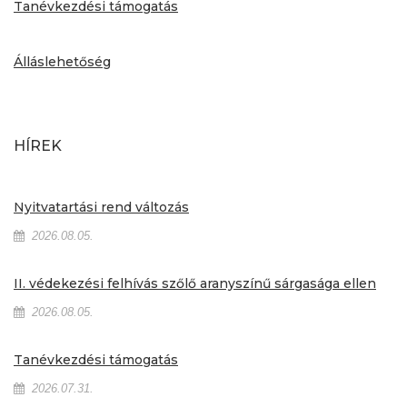
Tanévkezdési támogatás
Álláslehetőség
HÍREK
Nyitvatartási rend változás
2026.08.05.
II. védekezési felhívás szőlő aranyszínű sárgasága ellen
2026.08.05.
Tanévkezdési támogatás
2026.07.31.